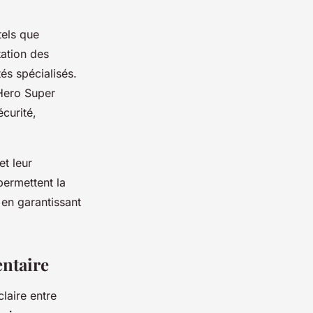
tels que
tation des
tés spécialisés.
 Hero Super
écurité,
et leur
 permettent la
 en garantissant
entaire
laire entre