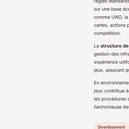
règles standard
sur une base écr
comme UNO, la s
cartes, actions 
compétition.
La
structure d
gestion des infr
expérience unifo
jeux, assurant q
En environnement
jeux contribue à 
les procédures d
harmonieuse des 
Divertissement