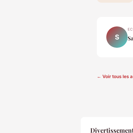
EC
S
S
← Voir tous les 
Divertissement