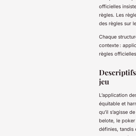
officielles insis
règles. Les règl
des règles sur l
Chaque structur
contexte : appli
règles officiell
Descriptif
jeu
L’application d
équitable et har
qu’il s’agisse d
belote, le poker
définies, tandis