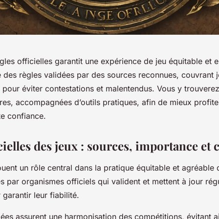
gles officielles garantit une expérience de jeu équitable et 
 des règles validées par des sources reconnues, couvrant j
, pour éviter contestations et malentendus. Vous y trouvere
aires, accompagnées d’outils pratiques, afin de mieux profi
te confiance.
cielles des jeux : sources, importance et
uent un rôle central dans la pratique équitable et agréable 
es par organismes officiels qui valident et mettent à jour rég
arantir leur fiabilité.
iées assurent une harmonisation des compétitions, évitant ai