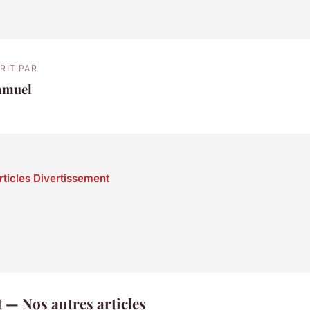
RIT PAR
amuel
articles Divertissement
 — Nos autres articles