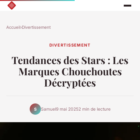
Accueil
›
Divertissement
DIVERTISSEMENT
Tendances des Stars : Les
Marques Chouchoutes
Décryptées
Samuel
9 mai 2025
2 min de lecture
S