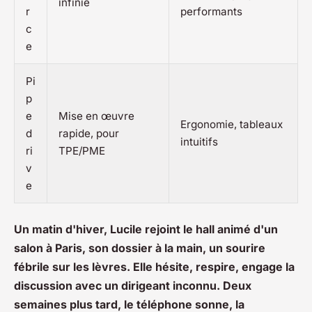
infinie
r
performants
c
e
Pi
p
e
Mise en œuvre
Ergonomie, tableaux
d
rapide, pour
intuitifs
ri
TPE/PME
v
e
Un matin d'hiver, Lucile rejoint le hall animé d'un
salon à Paris, son dossier à la main, un sourire
fébrile sur les lèvres. Elle hésite, respire, engage la
discussion avec un dirigeant inconnu. Deux
semaines plus tard, le téléphone sonne, la