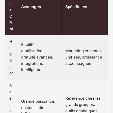
ci
Avantages
Spécificités
el
C
R
M
H
Facilité
u
d'utilisation,
Marketing et ventes
b
gratuité avancée,
unifiées, croissance
S
intégrations
accompagnée
p
intelligentes
ot
S
al
e
Référence chez les
Grande puissance,
sf
grands groupes,
customisation
o
outils analytiques