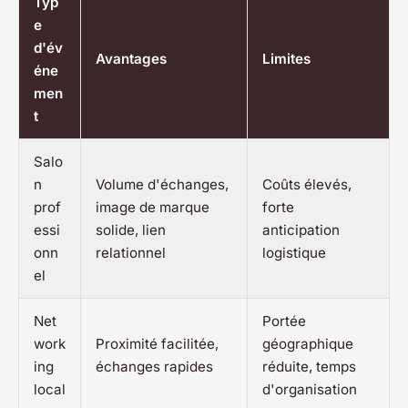
Typ
e
d'év
Avantages
Limites
éne
men
t
Salo
n
Volume d'échanges,
Coûts élevés,
prof
image de marque
forte
essi
solide, lien
anticipation
onn
relationnel
logistique
el
Net
Portée
work
Proximité facilitée,
géographique
ing
échanges rapides
réduite, temps
local
d'organisation