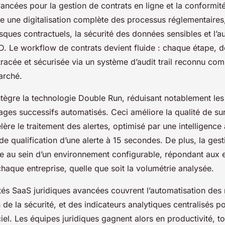
ancées pour la gestion de contrats en ligne et la conformité 
e une digitalisation complète des processus réglementaires, 
isques contractuels, la sécurité des données sensibles et l’a
. Le workflow de contrats devient fluide : chaque étape, de
 tracée et sécurisée via un système d’audit trail reconnu co
arché.
tègre la technologie Double Run, réduisant notablement les 
rages successifs automatisés. Ceci améliore la qualité de su
ère le traitement des alertes, optimisé par une intelligence ar
de qualification d’une alerte à 15 secondes. De plus, la gest
tue au sein d’un environnement configurable, répondant aux
haque entreprise, quelle que soit la volumétrie analysée.
tés SaaS juridiques avancées couvrent l’automatisation des n
 de la sécurité, et des indicateurs analytiques centralisés pou
iel. Les équipes juridiques gagnent alors en productivité, t