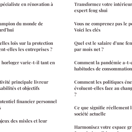
pécialiste en rénovation à
Transformez votre intérieur 
expert feng shui
hampion du monde de
Vous ne comprenez pas le po
urd’hui
Voici les clés
les lois sur la protection
Quel est le salaire d’une 
nt-elles les entreprises ?
par mois net ?
 horloger varie-t-il tant en
Comment la pandémie a-t-el
habitudes de consommation
tivité principale livreur
Comment les politiques éne
abilités et objectifs
évoluent-elles face au cha
?
tentiel financier personnel
s
Ce que signifie réellement 
société actuelle
eux des misles et leur
Harmonisez votre espace gr