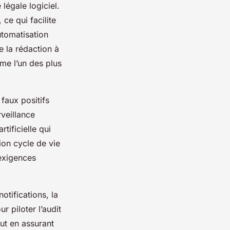
légale logiciel.
ce qui facilite
utomatisation
 la rédaction à
mme l’un des plus
faux positifs
rveillance
tificielle qui
ion cycle de vie
 exigences
otifications, la
r piloter l’audit
out en assurant