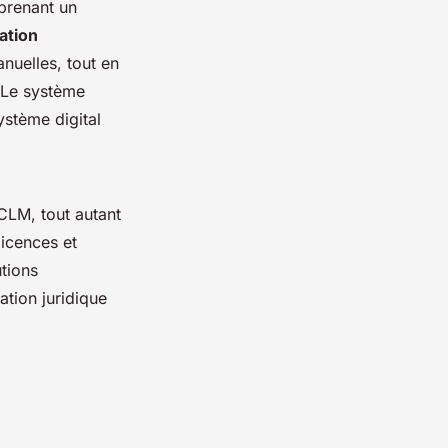
prenant un
ation
nuelles, tout en
. Le système
ystème digital
eCLM, tout autant
licences et
tions
sation juridique