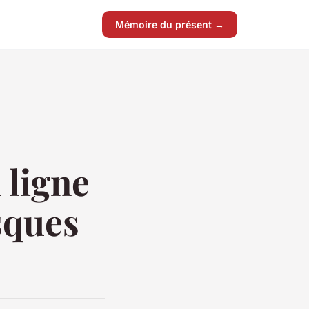
Mémoire du présent →
 ligne
sques