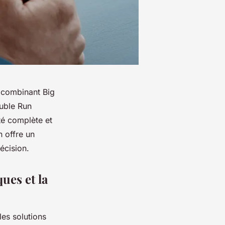
 combinant Big
ouble Run
té complète et
n offre un
écision.
ues et la
es solutions