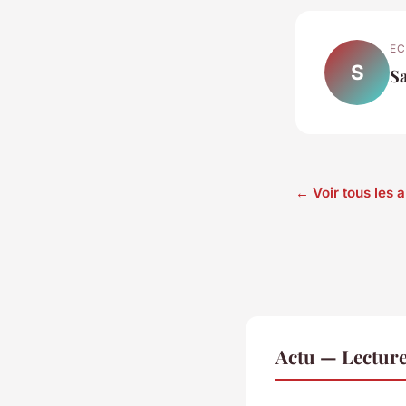
EC
S
S
← Voir tous les a
Actu — Lectur