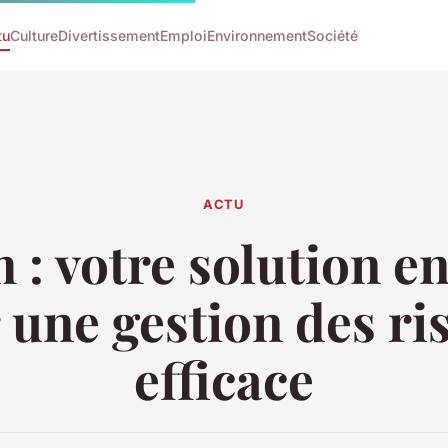
tu
Culture
Divertissement
Emploi
Environnement
Société
ACTU
 : votre solution en
 une gestion des ri
efficace