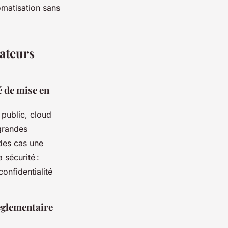
omatisation sans
sateurs
é de mise en
 public, cloud
grandes
des cas une
 sécurité :
onfidentialité
églementaire