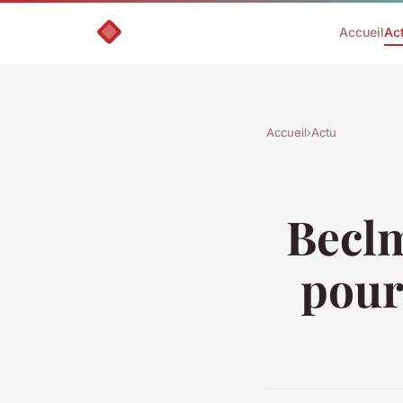
Accueil
Ac
Accueil
›
Actu
Beclm
pour