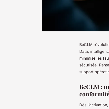
BeCLM révolutio
Data, intelligen
minimise les fau
sécurisée. Pensé
support opératio
BeCLM : un 
conformité
Dès l’activation,