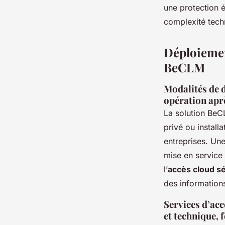
une protection é
complexité tech
Déploiement
BeCLM
Modalités de d
opération apr
La solution Be
privé ou instal
entreprises. Une
mise en service 
l’
accès cloud s
des informations
Services d’ac
et technique,